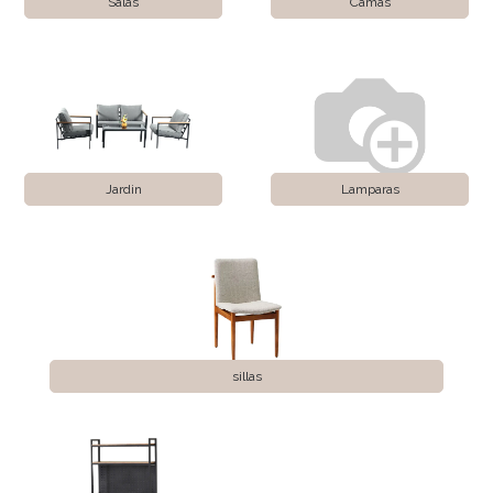
Salas
Camas
Jardin
Lamparas
sillas