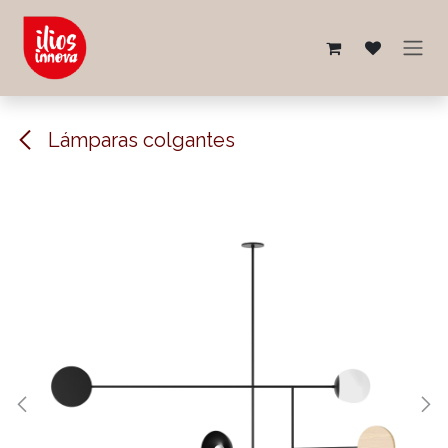
Ir al contenido
Lámparas colgantes