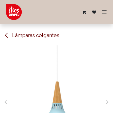
Ir al contenido
Lámparas colgantes