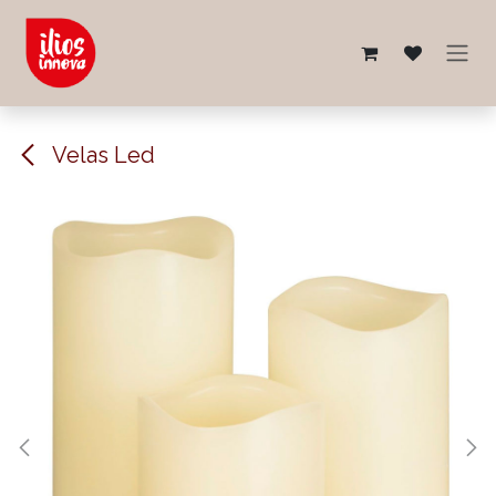
Ir al contenido
Velas Led