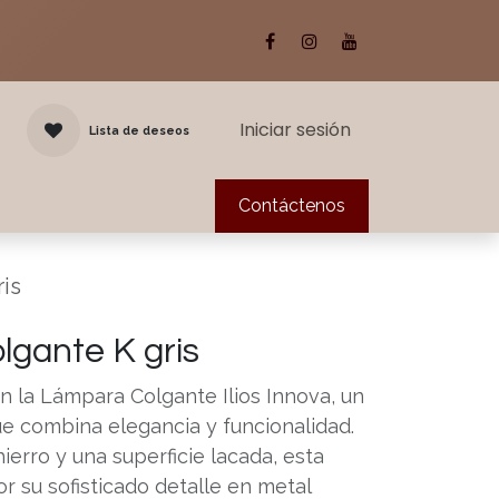
Iniciar sesión
Lista de deseos
das las categorías
Inspirate
Contáctenos
is
lgante K gris
n la Lámpara Colgante Ilios Innova, un
 combina elegancia y funcionalidad.
erro y una superficie lacada, esta
r su sofisticado detalle en metal