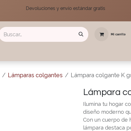
Devoluciones y envío estándar gratis
Mi carrito
din
Home Office
Iluminación
Decoración
Outlet
To
Lámparas colgantes
Lámpara colgante K gr
Lámpara co
Ilumina tu hogar co
diseño moderno que
Con un cuerpo de hi
lámpara destaca po