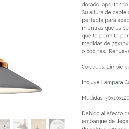
dorado, aportando 
Su altura de cable 
perfecta para adap
mientras que es co
que te permite pers
medidas de 35x10x1
o cocinas. ¡Renueva
Cuidados: Limpie 
Incluye Lámpara Co
Medidas: 30x10x12
Debido al efecto de
embarque de llegad
de color y tamaño, 