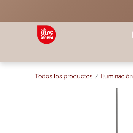
Ir al contenido
Inicio
Sala
Recamara
Comedor
Jar
Todos los productos
Iluminación