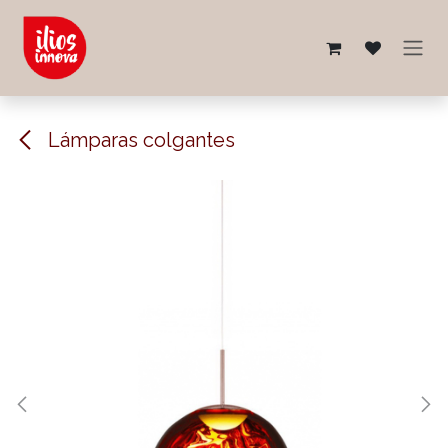
Ir al contenido
Lámparas colgantes