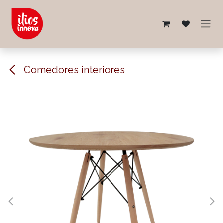
Ir al contenido
Comedores interiores