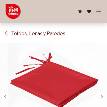
Ir al contenido
Toldos, Lonas y Paredes