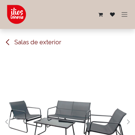
Ir al contenido
Salas de exterior