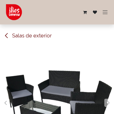
Ir al contenido
Salas de exterior