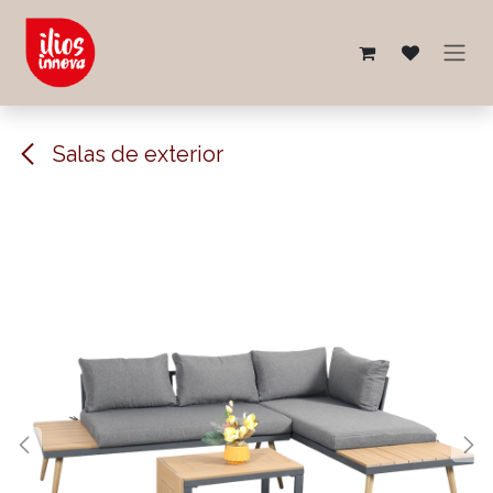
Ir al contenido
Salas de exterior