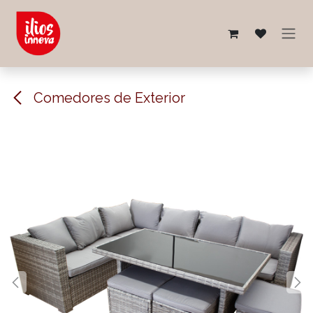
Ir al contenido
Comedores de Exterior